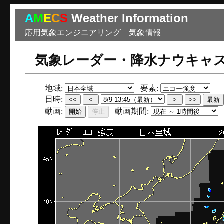
A
M
E
C
S
Weather Information
応用気象エンジニアリング 気象情報
気象レーダー・降水ナウキャ
地域:
要素:
日時:
動画:
動画期間: