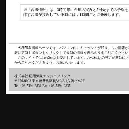
※「台風情報」は、3時間毎に台風の実況と5日先までの予報
ぼす台風が接近している時には，1時間ごとに発表します。
各種気象情報ページでは、パソコン内にキャッシュが残り、古い情報が
報に更新】ボタンをクリックして最新の情報を表示のうえご利用ください
このサイトではJavaScriptを使用しています。JavaScriptの設定が
からご利用くださるよう、お願いいたします。
株式会社 応用気象エンジニアリング
〒170-0003 東京都豊島区駒込2-3-1六興ビル2F
Tel：03-5394-2831 Fax：03-5394-2835