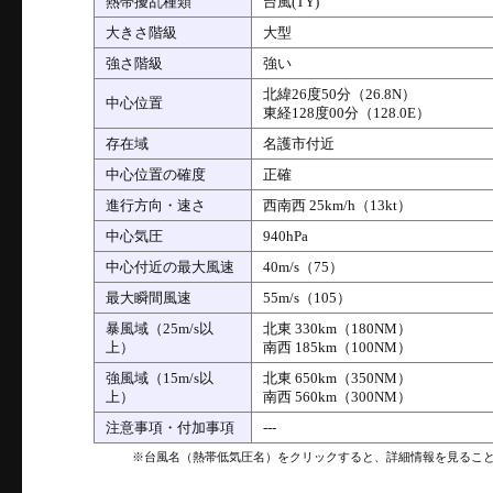
熱帯擾乱種類
台風(TY)
大きさ階級
大型
強さ階級
強い
北緯26度50分（26.8N）
中心位置
東経128度00分（128.0E）
存在域
名護市付近
中心位置の確度
正確
進行方向・速さ
西南西 25km/h（13kt）
中心気圧
940hPa
中心付近の最大風速
40m/s（75）
最大瞬間風速
55m/s（105）
暴風域（25m/s以
北東 330km（180NM）
上）
南西 185km（100NM）
強風域（15m/s以
北東 650km（350NM）
上）
南西 560km（300NM）
注意事項・付加事項
---
※台風名（熱帯低気圧名）をクリックすると、詳細情報を見るこ