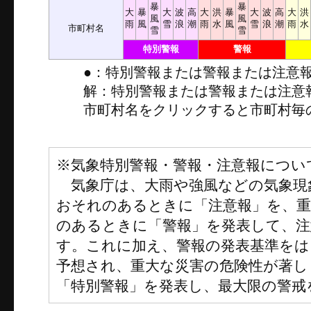
暴
暴
大
暴
大
波
高
大
洪
暴
大
波
高
大
洪
風
風
雨
風
雪
浪
潮
雨
水
風
雪
浪
潮
雨
水
市町村名
雪
雪
特別警報
警報
●：特別警報または警報または注意
解：特別警報または警報または注意
市町村名をクリックすると市町村毎
※気象特別警報・警報・注意報につい
気象庁は、大雨や強風などの気象現
おそれのあるときに「注意報」を、
のあるときに「警報」を発表して、注
す。これに加え、警報の発表基準をは
予想され、重大な災害の危険性が著し
「特別警報」を発表し、最大限の警戒