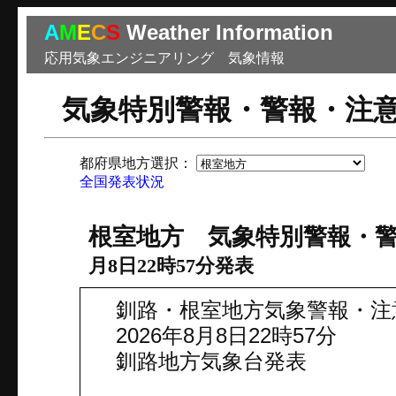
A
M
E
C
S
Weather Information
応用気象エンジニアリング 気象情報
気象特別警報・警報・注
都府県地方選択：
市
全国発表状況
根室地方 気象特別警報・
月8日22時57分発表
釧路・根室地方気象警報・注
2026年8月8日22時57分
釧路地方気象台発表