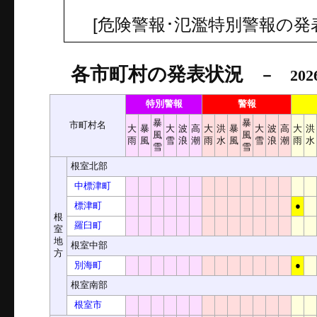
[危険警報･氾濫特別警報の発
各市町村の発表状況
－ 202
特別警報
警報
暴
暴
市町村名
大
暴
大
波
高
大
洪
暴
大
波
高
大
洪
風
風
雨
風
雪
浪
潮
雨
水
風
雪
浪
潮
雨
水
雪
雪
根室北部
中標津町
標津町
●
根
羅臼町
室
地
根室中部
方
別海町
●
根室南部
根室市