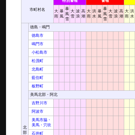
特別警報
警報
暴
暴
市町村名
大
暴
大
波
高
大
洪
暴
大
波
高
大
洪
風
風
雨
風
雪
浪
潮
雨
水
風
雪
浪
潮
雨
水
雪
雪
徳島・鳴門
徳島市
鳴門市
小松島市
松茂町
北島町
藍住町
板野町
美馬北部・阿北
吉野川市
阿波市
美馬市脇・
美馬・穴吹
北
部
石井町