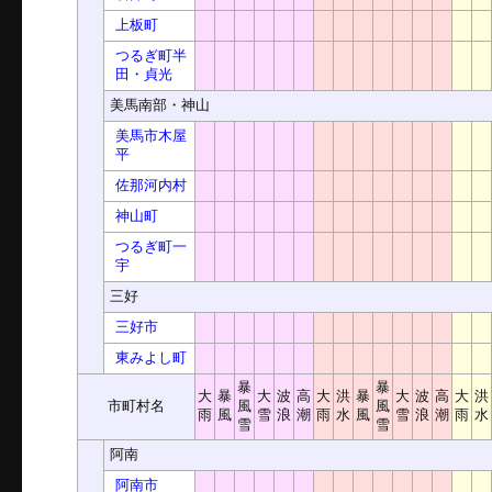
上板町
つるぎ町半
田・貞光
美馬南部・神山
美馬市木屋
平
佐那河内村
神山町
つるぎ町一
宇
三好
三好市
東みよし町
暴
暴
大
暴
大
波
高
大
洪
暴
大
波
高
大
洪
市町村名
風
風
雨
風
雪
浪
潮
雨
水
風
雪
浪
潮
雨
水
雪
雪
阿南
阿南市