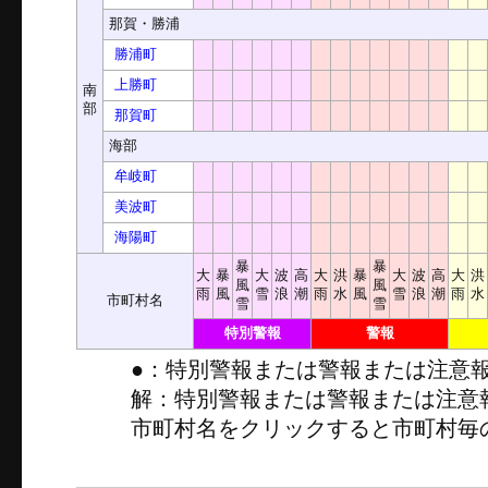
那賀・勝浦
勝浦町
上勝町
南
部
那賀町
海部
牟岐町
美波町
海陽町
暴
暴
大
暴
大
波
高
大
洪
暴
大
波
高
大
洪
風
風
雨
風
雪
浪
潮
雨
水
風
雪
浪
潮
雨
水
市町村名
雪
雪
特別警報
警報
●：特別警報または警報または注意
解：特別警報または警報または注意
市町村名をクリックすると市町村毎