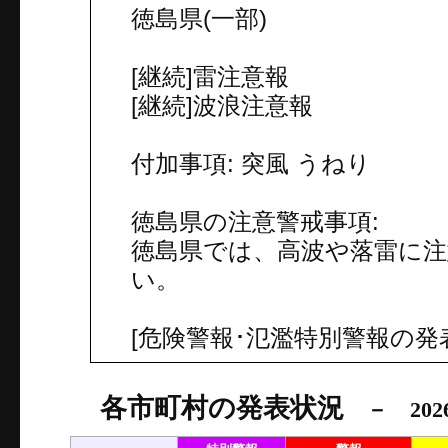
徳島県(一部)
[継続]雷注意報
[継続]波浪注意報
付加事項: 突風 うねり
徳島県の注意警戒事項:
徳島県では、高波や落雷に
い。
[危険警報･氾濫特別警報の発
各市町村の発表状況
－ 202