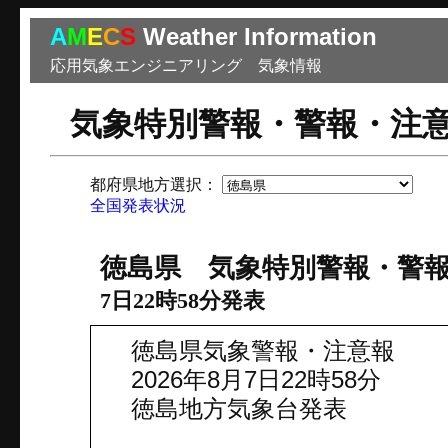
A
M
E
C
S
Weather Information
応用気象エンジニアリング 気象情報
気象特別警報・警報・注
都府県地方選択：
市
全国発表状況
徳島県 気象特別警報・警
7日22時58分発表
徳島県気象警報・注意報
2026年8月7日22時58分
徳島地方気象台発表