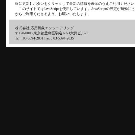
報に更新】ボタンをクリックして最新の情報を表示のうえご利用ください
このサイトではJavaScriptを使用しています。JavaScriptの設定が
からご利用くださるよう、お願いいたします。
株式会社 応用気象エンジニアリング
〒170-0003 東京都豊島区駒込2-3-1六興ビル2F
Tel：03-5394-2831 Fax：03-5394-2835