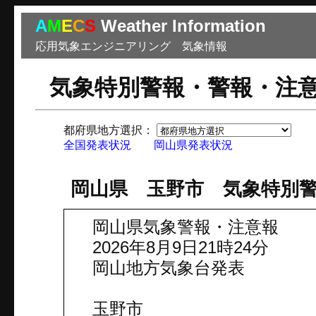
A
M
E
C
S
Weather Information
応用気象エンジニアリング 気象情報
気象特別警報・警報・注
都府県地方選択：
市
全国発表状況
岡山県発表状況
岡山県 玉野市 気象特別
岡山県気象警報・注意報
2026年8月9日21時24分
岡山地方気象台発表
玉野市