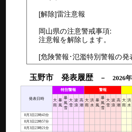
[解除]雷注意報
岡山県の注意警戒事項:
注意報を解除します。
[危険警報･氾濫特別警報の発
玉野市 発表履歴
－ 2026年
特別警報
警報
暴
暴
発表日時
大
暴
大
波
高
大
洪
暴
大
波
高
大
洪
風
風
雨
風
雪
浪
潮
雨
水
風
雪
浪
潮
雨
水
雪
雪
8月3日22時43分
8月3日22時57分
8月3日23時21分