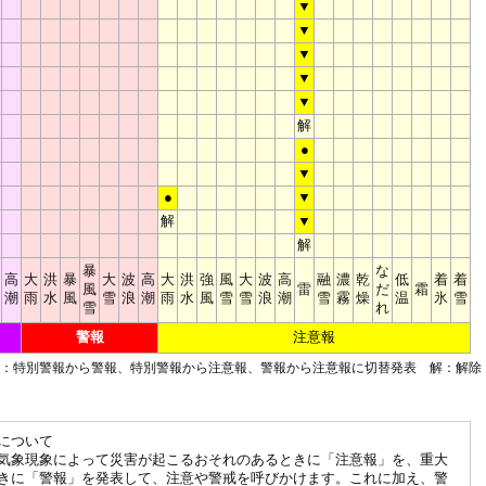
▼
▼
▼
▼
▼
解
●
▼
●
▼
解
▼
解
暴
な
高
大
洪
暴
大
波
高
大
洪
強
風
大
波
高
融
濃
乾
低
着
着
風
雷
だ
霜
潮
雨
水
風
雪
浪
潮
雨
水
風
雪
雪
浪
潮
雪
霧
燥
温
氷
雪
雪
れ
警報
注意報
■：特別警報から警報、特別警報から注意報、警報から注意報に切替発表 解：解除
について
気象現象によって災害が起こるおそれのあるときに「注意報」を、重大
きに「警報」を発表して、注意や警戒を呼びかけます。これに加え、警