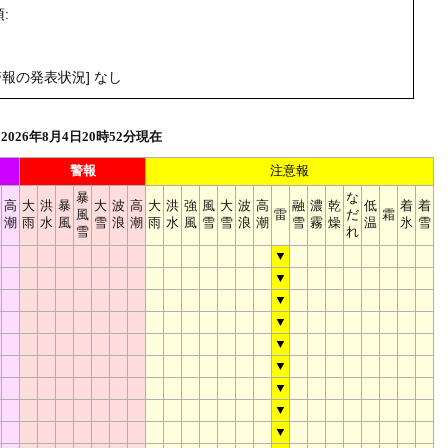
:
。
報の発表状況] なし
026年8月4日20時52分現在
警報
注意報
暴
な
高
大
洪
暴
大
波
高
大
洪
強
風
大
波
高
融
濃
乾
低
着
着
風
雷
だ
霜
潮
雨
水
風
雪
浪
潮
雨
水
風
雪
雪
浪
潮
雪
霧
燥
温
氷
雪
雪
れ
▼
▼
▼
▼
▼
▼
▼
▼
▼