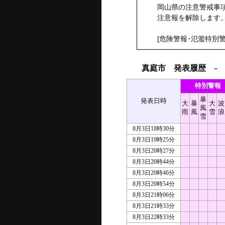
岡山県の注意警戒事項
注意報を解除します
[危険警報･氾濫特別警
真庭市 発表履歴
－ 2
特別警報
暴
発表日時
大
暴
大
波
風
雨
風
雪
浪
雪
8月3日18時30分
8月3日19時25分
8月3日20時27分
8月3日20時44分
8月3日20時46分
8月3日20時54分
8月3日21時06分
8月3日21時33分
8月3日22時33分