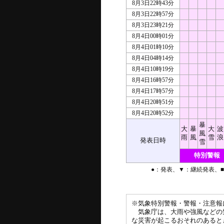
8月3日22時43分
8月3日22時57分
8月3日23時21分
8月4日00時01分
8月4日01時10分
8月4日04時14分
8月4日10時19分
8月4日16時57分
8月4日17時57分
8月4日20時51分
8月4日20時52分
暴
大
暴
大
波
風
雨
風
雪
浪
発表日時
雪
特別警報
●：発表、▼：継続発表、
※気象特別警報・警報・注意報
気象庁は、大雨や強風などの
な災害が起こるおそれのあると