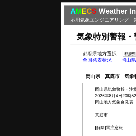
A
M
E
C
S
Weather In
応用気象エンジニアリング 
気象特別警報・
都府県地方選択：
全国発表状況
岡山県
岡山県 真庭市 気象
岡山県気象警報・注
2026年8月4日20時5
岡山地方気象台発表
真庭市
[解除]雷注意報