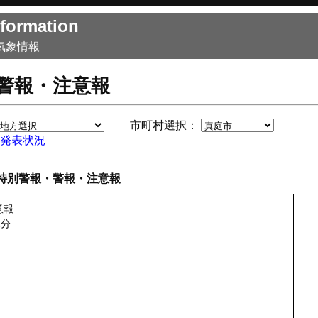
formation
気象情報
警報・注意報
市町村選択：
発表状況
特別警報・警報・注意報
意報
2分