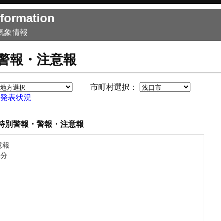
formation
気象情報
警報・注意報
市町村選択：
発表状況
特別警報・警報・注意報
意報
1分