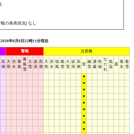
:
。
報の発表状況] なし
026年8月8日22時11分現在
警報
注意報
暴
な
高
大
洪
暴
大
波
高
大
洪
強
風
大
波
高
融
濃
乾
低
着
着
風
雷
だ
霜
潮
雨
水
風
雪
浪
潮
雨
水
風
雪
雪
浪
潮
雪
霧
燥
温
氷
雪
雪
れ
▼
▼
▼
▼
▼
▼
▼
▼
▼