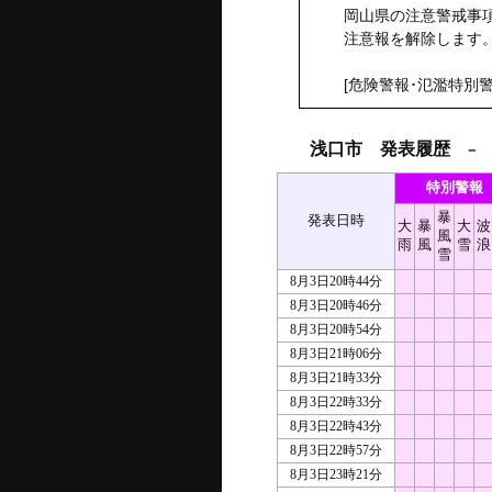
岡山県の注意警戒事項
注意報を解除します
[危険警報･氾濫特別警
浅口市 発表履歴
－ 2
特別警報
暴
発表日時
大
暴
大
波
風
雨
風
雪
浪
雪
8月3日20時44分
8月3日20時46分
8月3日20時54分
8月3日21時06分
8月3日21時33分
8月3日22時33分
8月3日22時43分
8月3日22時57分
8月3日23時21分