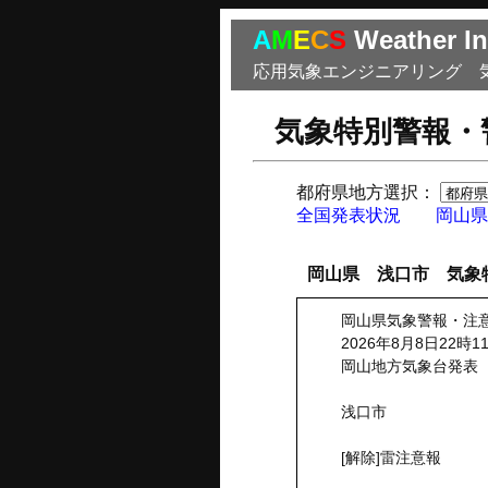
A
M
E
C
S
Weather In
応用気象エンジニアリング 
気象特別警報・
都府県地方選択：
全国発表状況
岡山県
岡山県 浅口市 気象
岡山県気象警報・注
2026年8月8日22時1
岡山地方気象台発表
浅口市
[解除]雷注意報