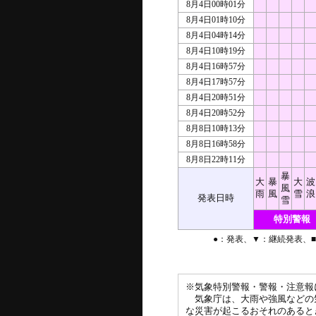
8月4日00時01分
8月4日01時10分
8月4日04時14分
8月4日10時19分
8月4日16時57分
8月4日17時57分
8月4日20時51分
8月4日20時52分
8月8日10時13分
8月8日16時58分
8月8日22時11分
暴
大
暴
大
波
風
雨
風
雪
浪
発表日時
雪
特別警報
●：発表、▼：継続発表、
※気象特別警報・警報・注意報
気象庁は、大雨や強風などの
な災害が起こるおそれのあると