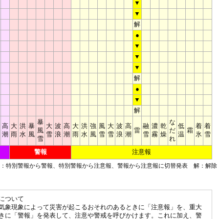
▼
▼
解
●
▼
▼
▼
解
●
▼
解
暴
な
高
大
洪
暴
大
波
高
大
洪
強
風
大
波
高
融
濃
乾
低
着
着
風
雷
だ
霜
潮
雨
水
風
雪
浪
潮
雨
水
風
雪
雪
浪
潮
雪
霧
燥
温
氷
雪
雪
れ
警報
注意報
■：特別警報から警報、特別警報から注意報、警報から注意報に切替発表 解：解除
について
気象現象によって災害が起こるおそれのあるときに「注意報」を、重大
きに「警報」を発表して、注意や警戒を呼びかけます。これに加え、警