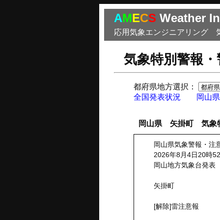
A
M
E
C
S
Weather In
応用気象エンジニアリング 
気象特別警報・
都府県地方選択：
全国発表状況
岡山県
岡山県 矢掛町 気象
岡山県気象警報・注
2026年8月4日20時5
岡山地方気象台発表
矢掛町
[解除]雷注意報