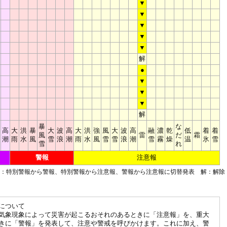
▼
▼
▼
▼
▼
解
●
▼
▼
▼
解
暴
な
高
大
洪
暴
大
波
高
大
洪
強
風
大
波
高
融
濃
乾
低
着
着
風
雷
だ
霜
潮
雨
水
風
雪
浪
潮
雨
水
風
雪
雪
浪
潮
雪
霧
燥
温
氷
雪
雪
れ
警報
注意報
■：特別警報から警報、特別警報から注意報、警報から注意報に切替発表 解：解除
について
気象現象によって災害が起こるおそれのあるときに「注意報」を、重大
きに「警報」を発表して、注意や警戒を呼びかけます。これに加え、警