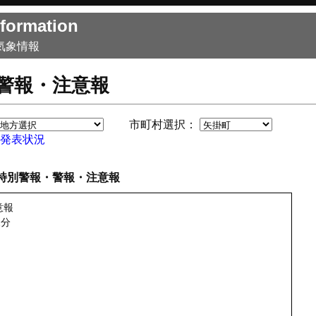
formation
気象情報
警報・注意報
市町村選択：
発表状況
特別警報・警報・注意報
意報
2分