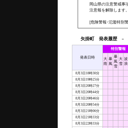
岡山県の注意警戒事項
注意報を解除します
[危険警報･氾濫特別警
矢掛町 発表履歴
－ 2
特別警報
暴
発表日時
大
暴
大
波
風
雨
風
雪
浪
雪
8月3日18時30分
8月3日19時25分
8月3日20時27分
8月3日20時44分
8月3日20時46分
8月3日20時54分
8月3日21時06分
8月3日21時33分
8月3日22時33分