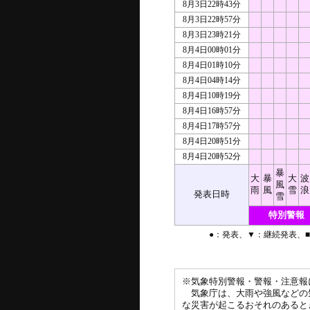
8月3日22時43分
8月3日22時57分
8月3日23時21分
8月4日00時01分
8月4日01時10分
8月4日04時14分
8月4日10時19分
8月4日16時57分
8月4日17時57分
8月4日20時51分
8月4日20時52分
暴
大
暴
大
波
風
雨
風
雪
浪
発表日時
雪
特別警報
●：発表、▼：継続発表、
※気象特別警報・警報・注意報
気象庁は、大雨や強風などの
な災害が起こるおそれのあると