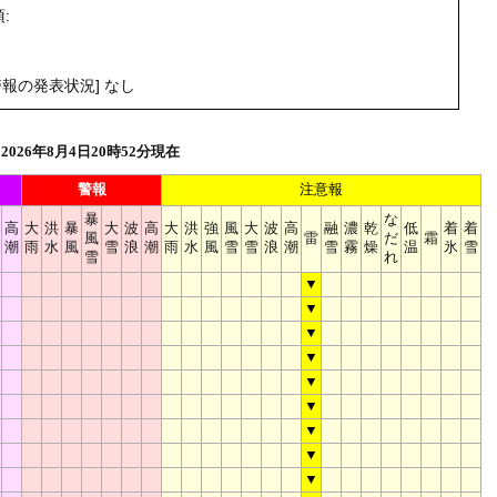
:
。
報の発表状況] なし
026年8月4日20時52分現在
警報
注意報
暴
な
高
大
洪
暴
大
波
高
大
洪
強
風
大
波
高
融
濃
乾
低
着
着
風
雷
だ
霜
潮
雨
水
風
雪
浪
潮
雨
水
風
雪
雪
浪
潮
雪
霧
燥
温
氷
雪
雪
れ
▼
▼
▼
▼
▼
▼
▼
▼
▼