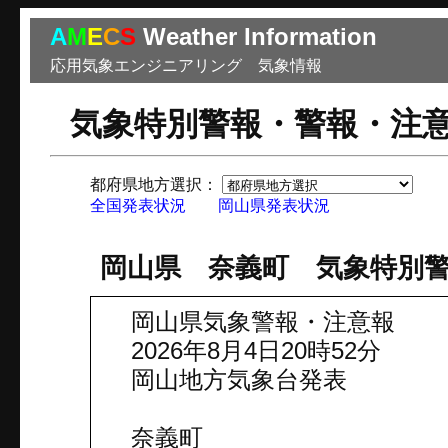
A
M
E
C
S
Weather Information
応用気象エンジニアリング 気象情報
気象特別警報・警報・注
都府県地方選択：
市
全国発表状況
岡山県発表状況
岡山県 奈義町 気象特別
岡山県気象警報・注意報
2026年8月4日20時52分
岡山地方気象台発表
奈義町