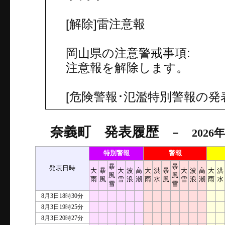
[解除]雷注意報
岡山県の注意警戒事項:
注意報を解除します。
[危険警報･氾濫特別警報の発
奈義町 発表履歴
－ 2026年
特別警報
警報
暴
暴
発表日時
大
暴
大
波
高
大
洪
暴
大
波
高
大
洪
風
風
雨
風
雪
浪
潮
雨
水
風
雪
浪
潮
雨
水
雪
雪
8月3日18時30分
8月3日19時25分
8月3日20時27分