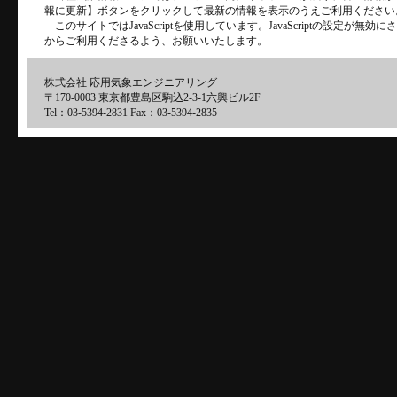
報に更新】ボタンをクリックして最新の情報を表示のうえご利用ください
このサイトではJavaScriptを使用しています。JavaScriptの設定が
からご利用くださるよう、お願いいたします。
株式会社 応用気象エンジニアリング
〒170-0003 東京都豊島区駒込2-3-1六興ビル2F
Tel：03-5394-2831 Fax：03-5394-2835