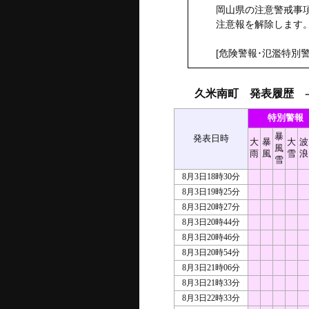
岡山県の注意警戒事項
注意報を解除します
[危険警報･氾濫特別警
久米南町 発表履歴
－ 
特別警報
暴
発表日時
大
暴
大
波
風
雨
風
雪
浪
雪
8月3日18時30分
8月3日19時25分
8月3日20時27分
8月3日20時44分
8月3日20時46分
8月3日20時54分
8月3日21時06分
8月3日21時33分
8月3日22時33分