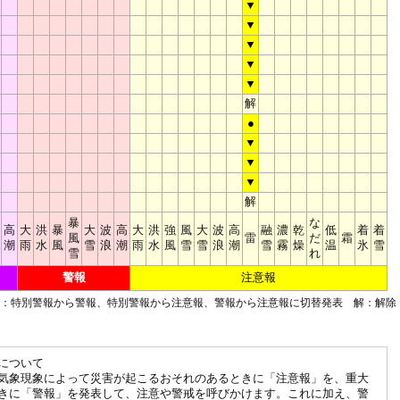
▼
▼
▼
▼
▼
解
●
▼
▼
▼
解
暴
な
高
大
洪
暴
大
波
高
大
洪
強
風
大
波
高
融
濃
乾
低
着
着
風
雷
だ
霜
潮
雨
水
風
雪
浪
潮
雨
水
風
雪
雪
浪
潮
雪
霧
燥
温
氷
雪
雪
れ
警報
注意報
■：特別警報から警報、特別警報から注意報、警報から注意報に切替発表 解：解除
について
気象現象によって災害が起こるおそれのあるときに「注意報」を、重大
きに「警報」を発表して、注意や警戒を呼びかけます。これに加え、警