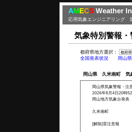
A
M
E
C
S
Weather In
応用気象エンジニアリング 
気象特別警報・
都府県地方選択：
全国発表状況
岡山県
岡山県 久米南町 気
岡山県気象警報・注
2026年8月4日20時5
岡山地方気象台発表
久米南町
[解除]雷注意報