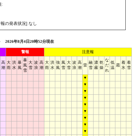
:
。
報の発表状況] なし
2026年8月4日20時52分現在
警報
注意報
暴
な
高
大
洪
暴
大
波
高
大
洪
強
風
大
波
高
融
濃
乾
低
着
着
風
雷
だ
霜
潮
雨
水
風
雪
浪
潮
雨
水
風
雪
雪
浪
潮
雪
霧
燥
温
氷
雪
雪
れ
▼
▼
▼
▼
▼
▼
▼
▼
▼