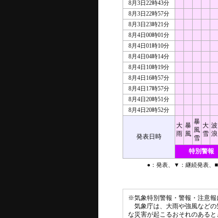
8月3日22時43分
8月3日22時57分
8月3日23時21分
8月4日00時01分
8月4日01時10分
8月4日04時14分
8月4日10時19分
8月4日16時57分
8月4日17時57分
8月4日20時51分
8月4日20時52分
暴
大
暴
大
波
風
雨
風
雪
浪
発表日時
雪
特別警報
●：発表、▼：継続発表、
※気象特別警報・警報・注意報
気象庁は、大雨や強風などの
な災害が起こるおそれのあると