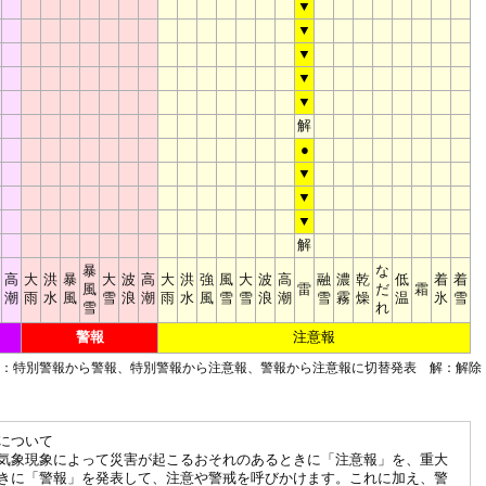
▼
▼
▼
▼
▼
解
●
▼
▼
▼
解
暴
な
高
大
洪
暴
大
波
高
大
洪
強
風
大
波
高
融
濃
乾
低
着
着
風
雷
だ
霜
潮
雨
水
風
雪
浪
潮
雨
水
風
雪
雪
浪
潮
雪
霧
燥
温
氷
雪
雪
れ
警報
注意報
■：特別警報から警報、特別警報から注意報、警報から注意報に切替発表 解：解除
について
気象現象によって災害が起こるおそれのあるときに「注意報」を、重大
きに「警報」を発表して、注意や警戒を呼びかけます。これに加え、警