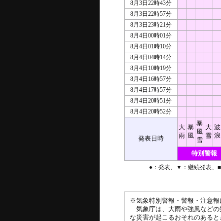
8月3日22時43分
8月3日22時57分
8月3日23時21分
8月4日00時01分
8月4日01時10分
8月4日04時14分
8月4日10時19分
8月4日16時57分
8月4日17時57分
8月4日20時51分
8月4日20時52分
暴
大
暴
大
波
風
雨
風
雪
浪
発表日時
雪
特別警報
●：発表、▼：継続発表、
※気象特別警報・警報・注意報
気象庁は、大雨や強風などの
な災害が起こるおそれのあると