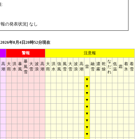
:
。
報の発表状況] なし
026年8月4日20時52分現在
警報
注意報
暴
な
高
大
洪
暴
大
波
高
大
洪
強
風
大
波
高
融
濃
乾
低
着
着
風
雷
だ
霜
潮
雨
水
風
雪
浪
潮
雨
水
風
雪
雪
浪
潮
雪
霧
燥
温
氷
雪
雪
れ
▼
▼
▼
▼
▼
▼
▼
▼
▼