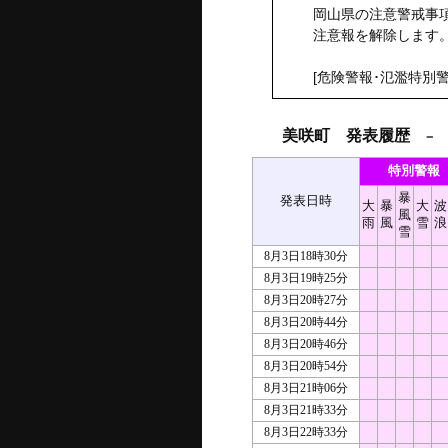
岡山県の注意警戒事項
注意報を解除します
[危険警報･氾濫特別警
美咲町 発表履歴
－ 2
特別警報
暴
発表日時
大
暴
大
波
風
雨
風
雪
浪
雪
8月3日18時30分
8月3日19時25分
8月3日20時27分
8月3日20時44分
8月3日20時46分
8月3日20時54分
8月3日21時06分
8月3日21時33分
8月3日22時33分