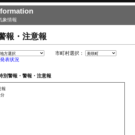
formation
気象情報
警報・注意報
市町村選択：
発表状況
特別警報・警報・注意報
意報
2分