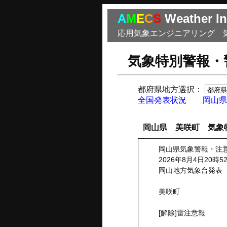
A
M
E
C
S
Weather In
応用気象エンジニアリング 
気象特別警報・
都府県地方選択：
全国発表状況
岡山県
岡山県 美咲町 気象
岡山県気象警報・注
2026年8月4日20時5
岡山地方気象台発表
美咲町
[解除]雷注意報