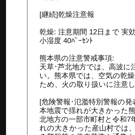
[継続]乾燥注意報
乾燥: 注意期間 12日まで 実効湿
小湿度 40ﾊﾟｰｾﾝﾄ
熊本県の注意警戒事項:
天草･芦北地方では、高波に
い。熊本県では、空気の乾
ため、火の取り扱いに注意
[危険警報･氾濫特別警報の発表
本地震で揺れが大きかった熊
北地方の一部市町村と令和7
れの大きかった産山村では