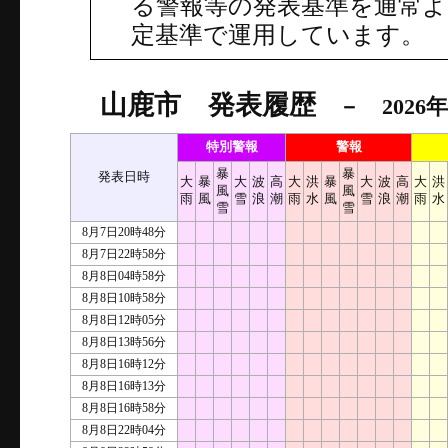
る警報等の発表基準を通常
定基準で運用しています。
山鹿市 発表履歴
－ 2026年
特別警報
警報
暴
暴
発表日時
大
暴
大
波
高
大
洪
暴
大
波
高
大
洪
風
風
雨
風
雪
浪
潮
雨
水
風
雪
浪
潮
雨
水
雪
雪
8月7日20時48分
8月7日22時58分
8月8日04時58分
8月8日10時58分
8月8日12時05分
8月8日13時56分
8月8日16時12分
8月8日16時13分
8月8日16時58分
8月8日22時04分