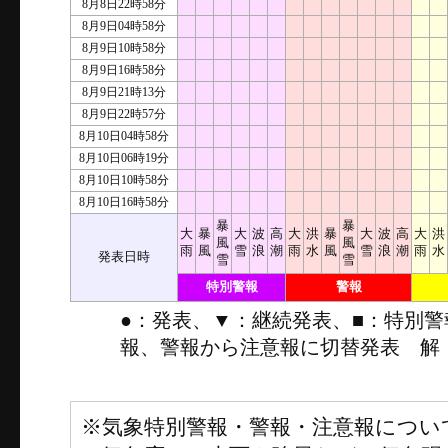
8月8日22時58分
8月9日04時58分
8月9日10時58分
8月9日16時58分
8月9日21時13分
8月9日22時57分
8月10日04時58分
8月10日06時19分
8月10日10時58分
8月10日16時58分
暴
暴
大
暴
大
波
高
大
洪
暴
大
波
高
大
洪
風
風
雨
風
雪
浪
潮
雨
水
風
雪
浪
潮
雨
水
発表日時
雪
雪
特別警報
警報
●：発表、▼：継続発表、■：特別
報、警報から注意報に切替発表 解
※気象特別警報・警報・注意報につい