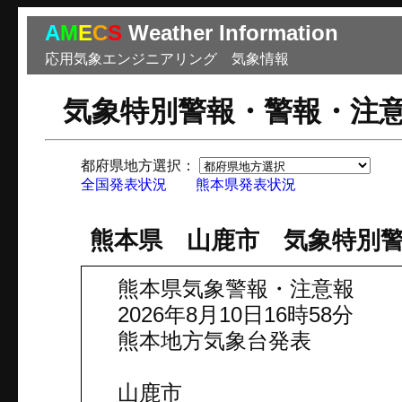
A
M
E
C
S
Weather Information
応用気象エンジニアリング 気象情報
気象特別警報・警報・注
都府県地方選択：
市
全国発表状況
熊本県発表状況
熊本県 山鹿市 気象特別
熊本県気象警報・注意報
2026年8月10日16時58分
熊本地方気象台発表
山鹿市