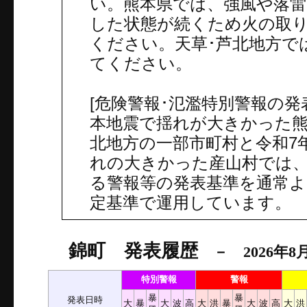
い。熊本県では、強風や落雷
した状態が続くため火の取
ください。天草･芦北地方で
てください。
[危険警報･氾濫特別警報の発表
本地震で揺れが大きかった熊
北地方の一部市町村と令和7
れの大きかった産山村では
る警報等の発表基準を通常
定基準で運用しています。
錦町 発表履歴
－ 2026年8月
特別警報
警報
暴
暴
発表日時
大
暴
大
波
高
大
洪
暴
大
波
高
大
洪