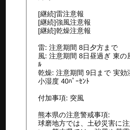
[継続]雷注意報
[継続]強風注意報
[継続]乾燥注意報
雷: 注意期間 8日夕方まで
風: 注意期間 8日昼過ぎ 東の風
ﾙ
乾燥: 注意期間 9日まで 実効湿度
小湿度 40ﾊﾟｰｾﾝﾄ
付加事項: 突風
熊本県の注意警戒事項:
球磨地方では、土砂災害に