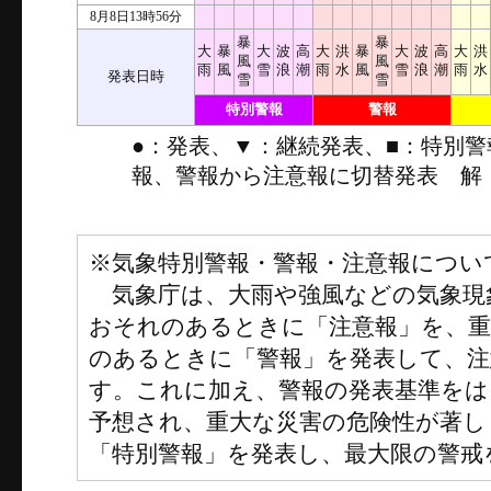
8月8日13時56分
暴
暴
大
暴
大
波
高
大
洪
暴
大
波
高
大
洪
風
風
雨
風
雪
浪
潮
雨
水
風
雪
浪
潮
雨
水
発表日時
雪
雪
特別警報
警報
●：発表、▼：継続発表、■：特別
報、警報から注意報に切替発表 解
※気象特別警報・警報・注意報につい
気象庁は、大雨や強風などの気象現
おそれのあるときに「注意報」を、
のあるときに「警報」を発表して、注
す。これに加え、警報の発表基準をは
予想され、重大な災害の危険性が著し
「特別警報」を発表し、最大限の警戒