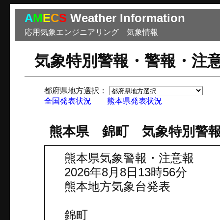
A
M
E
C
S
Weather Information
応用気象エンジニアリング 気象情報
気象特別警報・警報・注
都府県地方選択：
市
全国発表状況
熊本県発表状況
熊本県 錦町 気象特別警
熊本県気象警報・注意報
2026年8月8日13時56分
熊本地方気象台発表
錦町