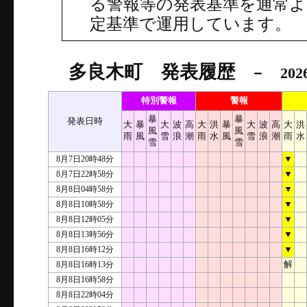
る警報等の発表基準を通常
定基準で運用しています。
多良木町 発表履歴
－ 2026
特別警報
警報
暴
暴
発表日時
大
暴
大
波
高
大
洪
暴
大
波
高
大
洪
風
風
雨
風
雪
浪
潮
雨
水
風
雪
浪
潮
雨
水
雪
雪
8月7日20時48分
▼
8月7日22時58分
▼
8月8日04時58分
▼
8月8日10時58分
▼
8月8日12時05分
▼
8月8日13時56分
▼
8月8日16時12分
▼
8月8日16時13分
解
8月8日16時58分
8月8日22時04分