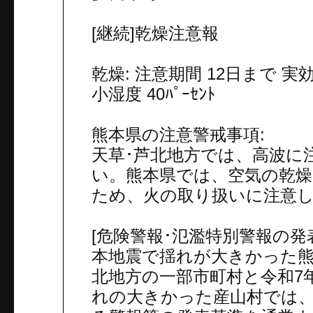
[継続]乾燥注意報
乾燥: 注意期間 12日まで 実効湿
小湿度 40ﾊﾟｰｾﾝﾄ
熊本県の注意警戒事項:
天草･芦北地方では、高波に
い。熊本県では、空気の乾
ため、火の取り扱いに注意
[危険警報･氾濫特別警報の発表
本地震で揺れが大きかった熊
北地方の一部市町村と令和7
れの大きかった産山村では