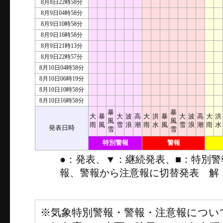
8月8日22時58分
8月9日04時58分
8月9日10時58分
8月9日16時58分
8月9日21時13分
8月9日22時57分
8月10日04時58分
8月10日06時19分
8月10日10時58分
8月10日16時58分
暴
暴
大
暴
大
波
高
大
洪
暴
大
波
高
大
洪
風
風
雨
風
雪
浪
潮
雨
水
風
雪
浪
潮
雨
水
発表日時
雪
雪
特別警報
警報
●：発表、▼：継続発表、■：特別
報、警報から注意報に切替発表 解
※気象特別警報・警報・注意報につい