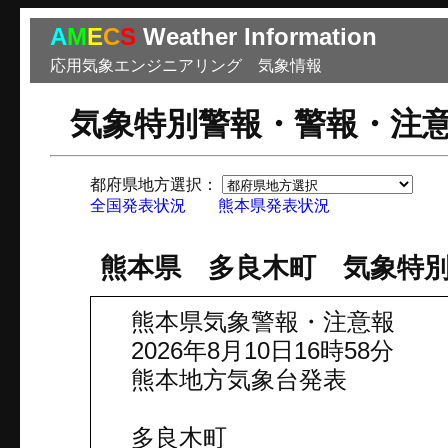
A
M
E
C
S
Weather Information
応用気象エンジニアリング 気象情報
気象特別警報・警報・注
都府県地方選択：
市
全国発表状況
熊本県発表状況
熊本県 多良木町 気象特
熊本県気象警報・注意報
2026年8月10日16時58分
熊本地方気象台発表
多良木町