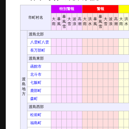
特別警報
警報
暴
暴
市町村名
大
暴
大
波
高
大
洪
暴
大
波
高
大
洪
風
風
雨
風
雪
浪
潮
雨
水
風
雪
浪
潮
雨
水
雪
雪
渡島北部
八雲町八雲
長万部町
渡島東部
函館市
北斗市
渡
七飯町
島
地
鹿部町
方
森町
渡島西部
松前町
福島町