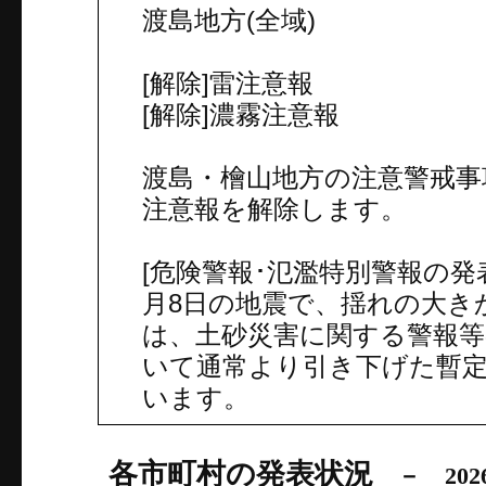
渡島地方(全域)
[解除]雷注意報
[解除]濃霧注意報
渡島・檜山地方の注意警戒事
注意報を解除します。
[危険警報･氾濫特別警報の発表
月8日の地震で、揺れの大き
は、土砂災害に関する警報等
いて通常より引き下げた暫
います。
各市町村の発表状況
－ 202