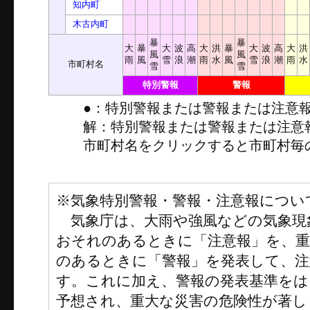
知内町
木古内町
暴
暴
大
暴
大
波
高
大
洪
暴
大
波
高
大
洪
風
風
雨
風
雪
浪
潮
雨
水
風
雪
浪
潮
雨
水
市町村名
雪
雪
特別警報
警報
●：特別警報または警報または注意
解：特別警報または警報または注意
市町村名をクリックすると市町村毎
※気象特別警報・警報・注意報につい
気象庁は、大雨や強風などの気象現
おそれのあるときに「注意報」を、
のあるときに「警報」を発表して、注
す。これに加え、警報の発表基準をは
予想され、重大な災害の危険性が著し