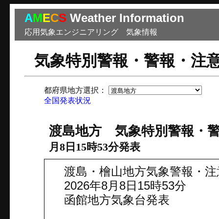
A
M
E
C
S
Weather Information
応用気象エンジニアリング 気象情報
気象特別警報・警報・注
都府県地方選択：
市
全国発表状況
渡島地方 気象特別警報・
月8日15時53分発表
渡島・檜山地方気象警報・注
2026年8月8日15時53分
函館地方気象台発表