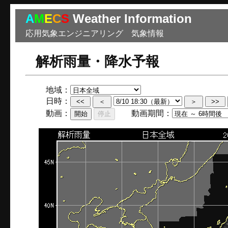
A
M
E
C
S
Weather Information
応用気象エンジニアリング 気象情報
解析雨量・降水予報
地域：
日時：
動画：
動画期間：