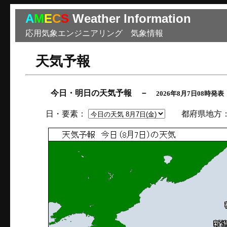
A
M
E
C
S
Weather Information
応用気象エンジニアリング 気象情報
天気予報
今日・明日の天気予報 －
2026年8月7日08時発表
日・要素：
都府県地方