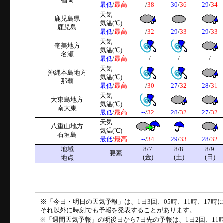
福岡
最低
/
最高
--
/
38
30
/
36
29
/
34
天気
鹿児島県
気温(℃)
鹿児島
最低
/
最高
--
/
32
29
/
33
29
/
33
天気
奄美地方
気温(℃)
名瀬
最低
/
最高
--
/
/
/
天気
沖縄本島地方
気温(℃)
那覇
最低
/
最高
--
/
30
27
/
32
28
/
31
天気
大東島地方
気温(℃)
南大東
最低
/
最高
--
/
32
28
/
32
27
/
32
天気
八重山地方
気温(℃)
石垣島
最低
/
最高
--
/
34
29
/
33
28
/
32
地域
8/7
8/8
8/9
要素
(金)
(土)
(日)
地点
※「今日・明日の天気予報」は、1日3回、05時、11時、17
それ以外に時刻でも予報を発表することがあります。
※「週間天気予報」の明後日から7日先の予報は、1日2回、11