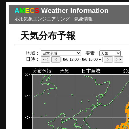
A
M
E
C
S
Weather Information
応用気象エンジニアリング 気象情報
天気分布予報
地域：
要素：
日時：