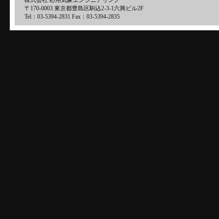
株式会社 応用気象エンジニアリング
〒170-0003 東京都豊島区駒込2-3-1六興ビル2F
Tel：03-5394-2831 Fax：03-5394-2835