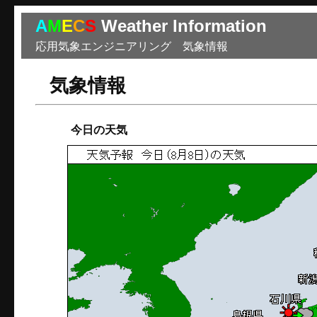
A
M
E
C
S
Weather Information
応用気象エンジニアリング 気象情報
気象情報
今日の天気